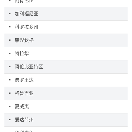
阿肯色州
加利福尼亚
科罗拉多州
康涅狄格
特拉华
哥伦比亚特区
佛罗里达
格鲁吉亚
夏威夷
爱达荷州