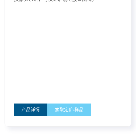
FUSION MAKER 12
入门系列
工作区
类型
功率
24 英寸 x 12 英寸
：30-40
二氧化碳
二氧化碳
（610 x 305 毫米）
Fusion Maker 是 Epilog 激光系列中的最新款产品，
专为入门级业余爱好者或小企业主而设计。这款紧
凑型系统具有高达 60 IPS 的雕刻速度和我们广受欢
迎的 IRIS 镜头系统。
产品详情
索取定价/样品