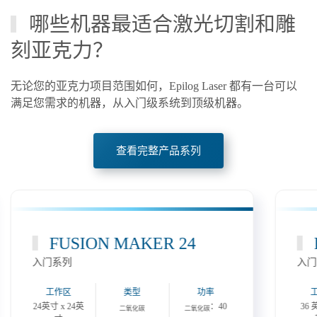
哪些机器最适合激光切割和雕
刻亚克力？
无论您的亚克力项目范围如何，Epilog Laser 都有一台可以
满足您需求的机器，从入门级系统到顶级机器。
查看完整产品系列
FUSION MAKER 24
入门系列
入门
工作区
类型
功率
24英寸 x 24英
：40
36 
二氧化碳
二氧化碳