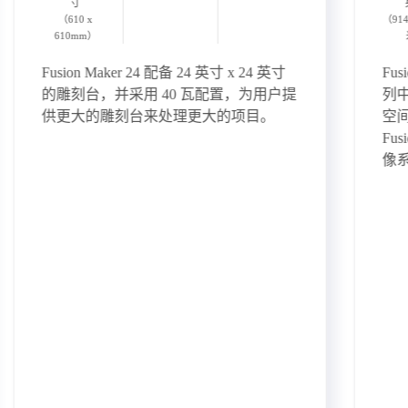
寸
（610 x
（914
610mm）
Fusion Maker 24 配备 24 英寸 x 24 英寸
Fus
的雕刻台，并采用 40 瓦配置，为用户提
列中
供更大的雕刻台来处理更大的项目。
空间
Fu
像系