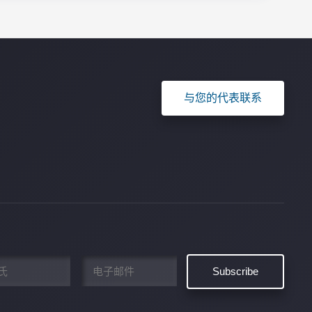
与您的代表联系
电
子
邮
件