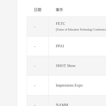
日期
事件
FETC
-
(Future of Education Technology Conference
-
PPAI
-
SHOT Show
-
Impressions Expo
-
NAMM