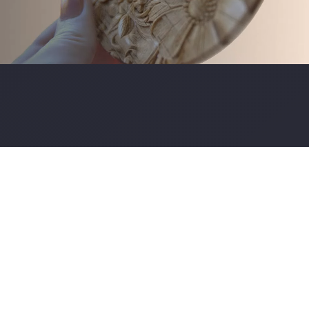
Epilog Laser Ajude-o...
Crie impressões duradouras
Máquinas a laser