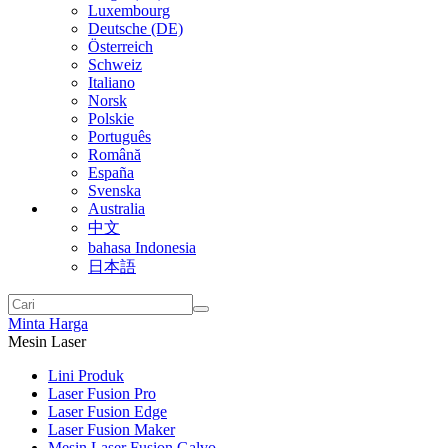
Luxembourg
Deutsche (DE)
Österreich
Schweiz
Italiano
Norsk
Polskie
Português
Română
España
Svenska
Australia
中文
bahasa Indonesia
日本語
Minta Harga
Mesin Laser
Lini Produk
Laser Fusion Pro
Laser Fusion Edge
Laser Fusion Maker
Mesin Laser Fusion Galvo