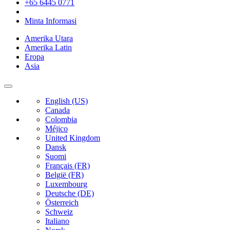
+65 6445 0771
Minta Informasi
Amerika Utara
Amerika Latin
Eropa
Asia
English (US)
Canada
Colombia
Méjico
United Kingdom
Dansk
Suomi
Français (FR)
België (FR)
Luxembourg
Deutsche (DE)
Österreich
Schweiz
Italiano