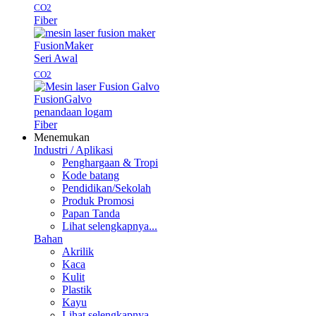
CO2
Fiber
Fusion
Maker
Seri Awal
CO2
Fusion
Galvo
penandaan logam
Fiber
Menemukan
Industri / Aplikasi
Penghargaan & Tropi
Kode batang
Pendidikan/Sekolah
Produk Promosi
Papan Tanda
Lihat selengkapnya...
Bahan
Akrilik
Kaca
Kulit
Plastik
Kayu
Lihat selengkapnya...