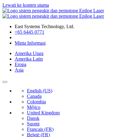
Lewati ke konten utama
East Systems Technology, Ltd.
+65 6445 0771
Minta Informasi
Amerika Utara
Amerika Latin
Eropa
Asia
English (US)
Canada
Colombia
Méjico
United Kingdom
Dansk
Suomi
Français (FR)
België (FR)