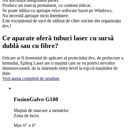
Nu afectează integritatea piesei.
Produce un marcaj permanent, cu contrast ridicat.
Se poate utiliza cu aproape orice software bazat pe Windows.
Nu necesită aproape nicio întreținere.
Este excepțional de ușor de utilizat de către oricine din organizația
dvs.!
Ce aparate oferă tuburi laser cu sursă
dublă sau cu fibre?
Oricare ar fi domeniul de aplicare al proiectului dvs. de prelucrare a
lemnului, Epilog Laser are o mașină care se va potrivi nevoilor
dumneavoastră, de la sistemele entry-level la top-of-mașinilor de
linie.
Vezi gama completă de produse
Fusion
Galvo G100
Mașină de marcare a metalelor
Zona de lucru
Max 6″ x 6″