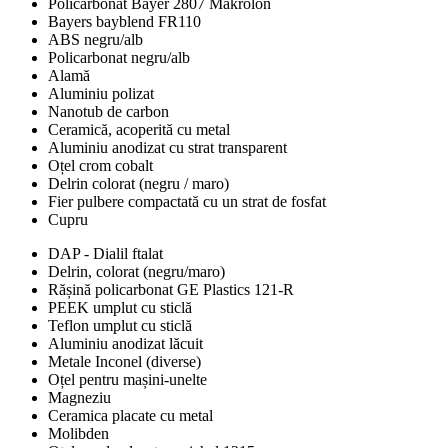
Policarbonat Bayer 2807 Makrolon
Bayers bayblend FR110
ABS negru/alb
Policarbonat negru/alb
Alamă
Aluminiu polizat
Nanotub de carbon
Ceramică, acoperită cu metal
Aluminiu anodizat cu strat transparent
Oțel crom cobalt
Delrin colorat (negru / maro)
Fier pulbere compactată cu un strat de fosfat
Cupru
DAP - Dialil ftalat
Delrin, colorat (negru/maro)
Rășină policarbonat GE Plastics 121-R
PEEK umplut cu sticlă
Teflon umplut cu sticlă
Aluminiu anodizat lăcuit
Metale Inconel (diverse)
Oțel pentru mașini-unelte
Magneziu
Ceramica placate cu metal
Molibden