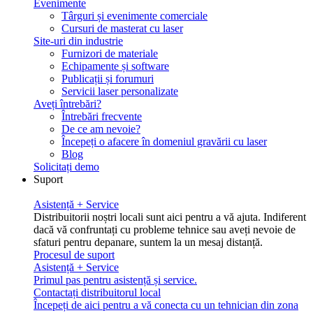
Evenimente
Târguri și evenimente comerciale
Cursuri de masterat cu laser
Site-uri din industrie
Furnizori de materiale
Echipamente și software
Publicații și forumuri
Servicii laser personalizate
Aveți întrebări?
Întrebări frecvente
De ce am nevoie?
Începeți o afacere în domeniul gravării cu laser
Blog
Solicitați demo
Suport
Asistență + Service
Distribuitorii noștri locali sunt aici pentru a vă ajuta. Indiferent
dacă vă confruntați cu probleme tehnice sau aveți nevoie de
sfaturi pentru depanare, suntem la un mesaj distanță.
Procesul de suport
Asistență + Service
Primul pas pentru asistență și service.
Contactați distribuitorul local
Începeți de aici pentru a vă conecta cu un tehnician din zona