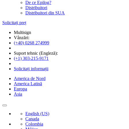
De ce Epilog?
Distribuitori
Distribuitori din SUA
Solicitați preț
Multisign
Vânzări:
(+40) 0268 274999
Suport tehnic (Engleză):
(+1) 303-215-9171
Solicitați informații
America de Nord
America Latină
Europa
Asia
English (US)
Canada
Colombia