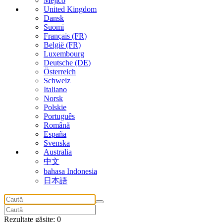
Méjico
United Kingdom
Dansk
Suomi
Français (FR)
België (FR)
Luxembourg
Deutsche (DE)
Österreich
Schweiz
Italiano
Norsk
Polskie
Português
Română
España
Svenska
Australia
中文
bahasa Indonesia
日本語
Rezultate găsite: 0