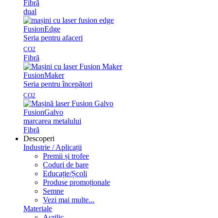
Fibră
dual
Fusion
Edge
Seria pentru afaceri
CO2
Fibră
Fusion
Maker
Seria pentru începători
CO2
Fusion
Galvo
marcarea metalului
Fibră
Descoperi
Industrie / Aplicații
Premii și trofee
Coduri de bare
Educație/Școli
Produse promoționale
Semne
Vezi mai multe...
Materiale
Acrilic