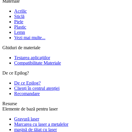
Materiale
Acrilic
Sticlă
Piele
Plastic
Lemn
Vezi mai multe...
Ghiduri de materiale
Testarea aplicațiilor
Compatibilitate Materiale
De ce Epilog?
De ce Epilog?
Clienți în centrul atenției
Recomandare
Resurse
Elemente de bază pentru laser
Gravură laser
Marcarea cu laser a metalelor
mașină de tăiat cu laser