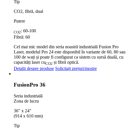
Tip
CO2, fibră, dual
Putere
: 60-100
CO2
Fibră: 60
Cel mai mic model din seria noastră industrială Fusion Pro
Laser, modelul Pro 24 este disponibil în variante de 60, 80 sau
100 de wați și poate fi configurat ca sistem cu sursă duală, cu
capacități laser cu
și fibră optică.
CO2
Detalii despre produse
Solicitați prețuri/mostre
Fusion
Pro 36
Seria industrială
Zona de lucru
36″ x 24″
(914 x 610 mm)
Tip