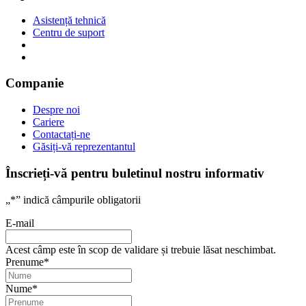
Asistență tehnică
Centru de suport
Companie
Despre noi
Cariere
Contactați-ne
Găsiți-vă reprezentantul
Înscrieți-vă pentru buletinul nostru informativ
„
*
” indică câmpurile obligatorii
E-mail
Acest câmp este în scop de validare și trebuie lăsat neschimbat.
Prenume
*
Nume
*