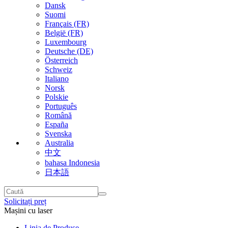
Dansk
Suomi
Français (FR)
België (FR)
Luxembourg
Deutsche (DE)
Österreich
Schweiz
Italiano
Norsk
Polskie
Português
Română
España
Svenska
Australia
中文
bahasa Indonesia
日本語
Solicitați preț
Mașini cu laser
Linia de Produse