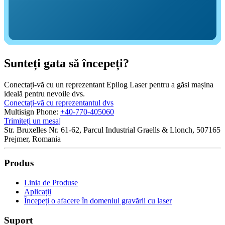
Sunteți gata să începeți?
Conectați-vă cu un reprezentant Epilog Laser pentru a găsi mașina
ideală pentru nevoile dvs.
Conectați-vă cu reprezentantul dvs
Multisign
Phone:
+40-770-405060
Trimiteți un mesaj
Str. Bruxelles Nr. 61-62, Parcul Industrial Graells & Llonch, 507165
Prejmer, Romania
Produs
Linia de Produse
Aplicații
Începeți o afacere în domeniul gravării cu laser
Suport