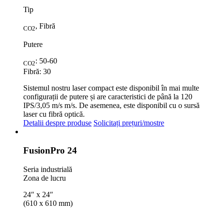
Tip
, Fibră
CO2
Putere
: 50-60
CO2
Fibră: 30
Sistemul nostru laser compact este disponibil în mai multe
configurații de putere și are caracteristici de până la 120
IPS/3,05 m/s m/s. De asemenea, este disponibil cu o sursă
laser cu fibră optică.
Detalii despre produse
Solicitați prețuri/mostre
Fusion
Pro 24
Seria industrială
Zona de lucru
24″ x 24″
(610 x 610 mm)