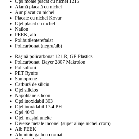
Oțel moale placat cu nichel 1215
Alamă placată cu nichel
Aur placat cu nichel
Placate cu nichel Kovar
Oțel placat cu nichel
Nailon
PEEK, alb
Polibutilentereftalat
Policarbonat (negru/alb)
Rășină policarbonat 121-R, GE Plastics
Policarbonat, Bayer 2807 Makrolon
Polisulfoni
PET Rynite
Santoprene
Carbură de siliciu
Oțel silicios
Napolitane silicon
Oțel inoxidabil 303
Oțel inoxidabil 17-4 PH
Oțel 4043
Oțel, mașini unelte
Diverse metale inconel (super aliaje nichel-crom)
Alb PEEK
Aluminiu galben cromat