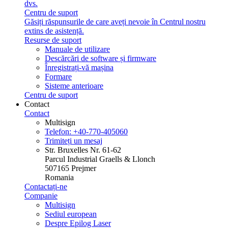
dvs.
Centru de suport
Găsiți răspunsurile de care aveți nevoie în Centrul nostru
extins de asistență.
Resurse de suport
Manuale de utilizare
Descărcări de software și firmware
Înregistrați-vă mașina
Formare
Sisteme anterioare
Centru de suport
Contact
Contact
Multisign
Telefon: +40-770-405060
Trimiteți un mesaj
Str. Bruxelles Nr. 61-62
Parcul Industrial Graells & Llonch
507165 Prejmer
Romania
Contactați-ne
Companie
Multisign
Sediul european
Despre Epilog Laser