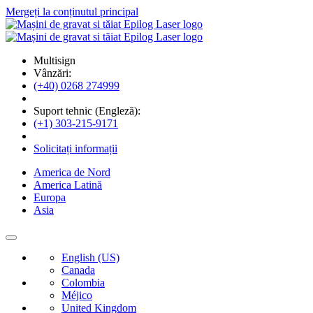
Mergeți la conținutul principal
Multisign
Vânzări:
(+40) 0268 274999
Suport tehnic (Engleză):
(+1) 303-215-9171
Solicitați informații
America de Nord
America Latină
Europa
Asia
English (US)
Canada
Colombia
Méjico
United Kingdom