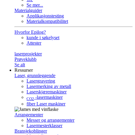
Se mer...
Materialguider
Applikasjonstesting
Materialkompatibilitet
Hvorfor Epilog?
kunde i søkelyset
Attester
laserprosjekter
Prøveklubb
Se alt
Ressurser
Laser, grunnleggende
Lasergravering
Lasermerking av metall
Laserskjæremaskiner
-lasermaskiner
CO2
fiber Laser maskiner
Arrangementer
Messer og arrangementer
Lasermesterklasser
Bransjekoblinger