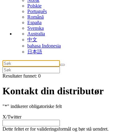
Norsk
Polskie
Português
Română
España
Svenska
Australia
中文
bahasa Indonesia
日本語
Resultater funnet: 0
Kontakt din distributør
"
*
" indikerer obligatoriske felt
X/Twitter
Dette feltet er for valideringsformål og bør stå uendret.