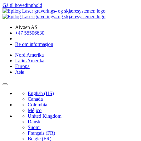
Gå til hovedinnhold
Alvøen AS
+47 55506630
Be om informasjon
Nord Amerika
Latin-Amerika
Europa
Asia
English (US)
Canada
Colombia
Méjico
United Kingdom
Dansk
Suomi
Français (FR)
België (FR)