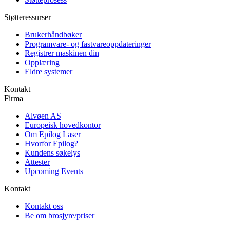
Støtteressurser
Brukerhåndbøker
Programvare- og fastvareoppdateringer
Registrer maskinen din
Opplæring
Eldre systemer
Kontakt
Firma
Alvøen AS
Europeisk hovedkontor
Om Epilog Laser
Hvorfor Epilog?
Kundens søkelys
Attester
Upcoming Events
Kontakt
Kontakt oss
Be om brosjyre/priser