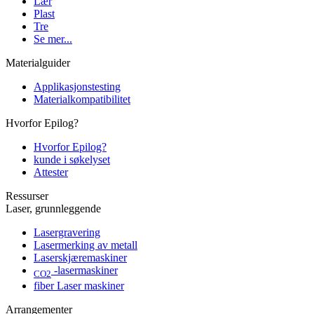
Lær
Plast
Tre
Se mer...
Materialguider
Applikasjonstesting
Materialkompatibilitet
Hvorfor Epilog?
Hvorfor Epilog?
kunde i søkelyset
Attester
Ressurser
Laser, grunnleggende
Lasergravering
Lasermerking av metall
Laserskjæremaskiner
-lasermaskiner
CO2
fiber Laser maskiner
Arrangementer