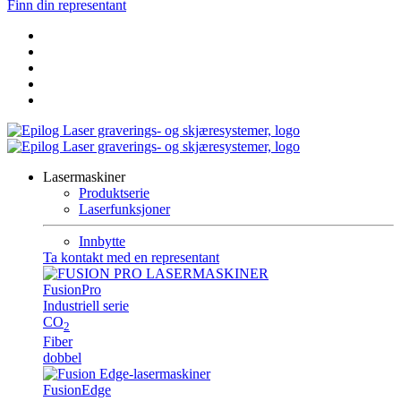
Finn din representant
Lasermaskiner
Produktserie
Laserfunksjoner
Innbytte
Ta kontakt med en representant
Fusion
Pro
Industriell serie
CO
2
Fiber
dobbel
Fusion
Edge