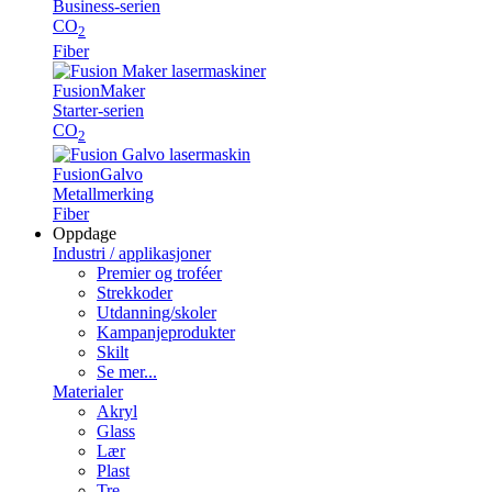
Business-serien
CO
2
Fiber
Fusion
Maker
Starter-serien
CO
2
Fusion
Galvo
Metallmerking
Fiber
Oppdage
Industri / applikasjoner
Premier og troféer
Strekkoder
Utdanning/skoler
Kampanjeprodukter
Skilt
Se mer...
Materialer
Akryl
Glass
Lær
Plast
Tre