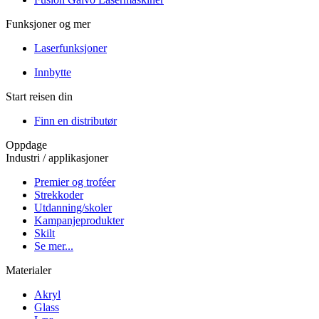
Funksjoner og mer
Laserfunksjoner
Innbytte
Start reisen din
Finn en distributør
Oppdage
Industri / applikasjoner
Premier og troféer
Strekkoder
Utdanning/skoler
Kampanjeprodukter
Skilt
Se mer...
Materialer
Akryl
Glass