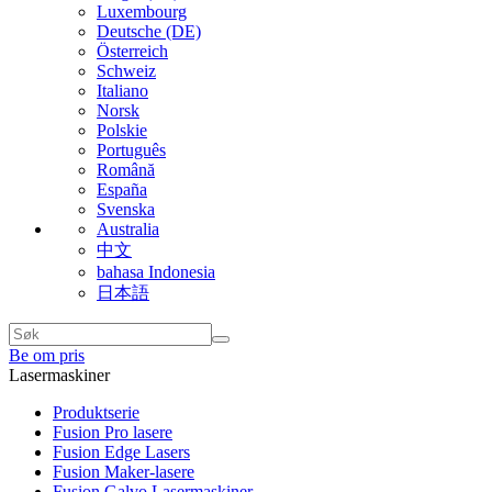
Luxembourg
Deutsche (DE)
Österreich
Schweiz
Italiano
Norsk
Polskie
Português
Română
España
Svenska
Australia
中文
bahasa Indonesia
日本語
Be om pris
Lasermaskiner
Produktserie
Fusion Pro lasere
Fusion Edge Lasers
Fusion Maker-lasere
Fusion Galvo Lasermaskiner