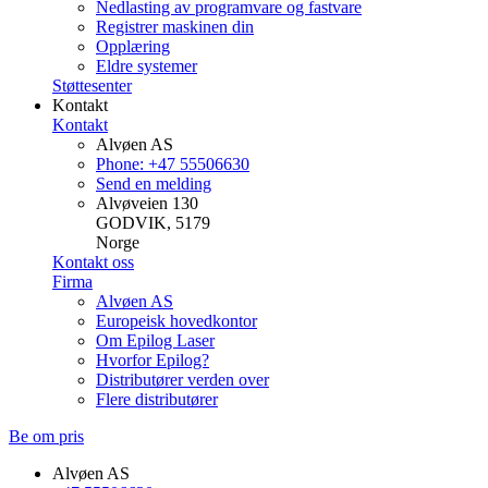
Nedlasting av programvare og fastvare
Registrer maskinen din
Opplæring
Eldre systemer
Støttesenter
Kontakt
Kontakt
Alvøen AS
Phone: +47 55506630
Send en melding
Alvøveien 130
GODVIK, 5179
Norge
Kontakt oss
Firma
Alvøen AS
Europeisk hovedkontor
Om Epilog Laser
Hvorfor Epilog?
Distributører verden over
Flere distributører
Be om pris
Alvøen AS